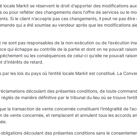
té locale Markit se réservent le droit d'apporter des modifications aux
ou pour refléter des changements dans l'offre de services ou le modè
nts. Si le client n'accepte pas ces changements, il peut ne pas être 
mande qui a été soumise au vendeur après que les modifications aient
ient ne sont pas responsables de la non-exécution ou de l'exécution ins
nce qui échappe au contrôle de la partie et dont on ne pouvait rais
empêchement ou les conséquences de celui-ci qu'elle ne pouvait rais
 d'intérêts de retard.
par les lois du pays où l’entité locale Markit est constitué. La Conv
u réclamations découlant des présentes conditions, de toute command
églés de manière définitive par le tribunal du lieu où se trouve l’enti
e la transaction de vente concernée constituent l'intégralité de l'acco
n de vente concernée, et remplacent et annulent tous les accords anté
née.
ou obligations découlant des présentes conditions sans le consentement 