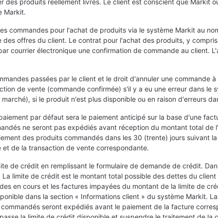
rer des produits réellement livrés. Le client est conscient que Markit o
e Markit.
 des commandes pour l'achat de produits via le système Markit au no
es offres du client. Le contrat pour l'achat des produits, y compris l'
par courrier électronique une confirmation de commande au client. L
commandes passées par le client et le droit d'annuler une commande à 
action de vente (commande confirmée) s'il y a eu une erreur dans le s
arché), si le produit n'est plus disponible ou en raison d'erreurs da
iement par défaut sera le paiement anticipé sur la base d'une facture
dés ne seront pas expédiés avant réception du montant total de l'av
ent des produits commandés dans les 30 (trente) jours suivant la da
 et de la transaction de vente correspondante.
e de crédit en remplissant le formulaire de demande de crédit. Dans 
t. La limite de crédit est le montant total possible des dettes du clien
es en cours et les factures impayées du montant de la limite de crédi
isponible dans la section « Informations client » du système Markit. 
s commandés seront expédiés avant le paiement de la facture corres
passe la limite de crédit disponible et suspendre le traitement de l