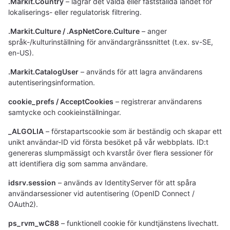
.Markit.Country
– lagrar det valda eller fastställda landet för
lokaliserings- eller regulatorisk filtrering.
.Markit.Culture / .AspNetCore.Culture
– anger
språk-/kulturinställning för användargränssnittet (t.ex. sv-SE,
en-US).
.Markit.CatalogUser
– används för att lagra användarens
autentiseringsinformation.
cookie_prefs / AcceptCookies
– registrerar användarens
samtycke och cookieinställningar.
_ALGOLIA
– förstapartscookie som är beständig och skapar ett
unikt användar-ID vid första besöket på vår webbplats. ID:t
genereras slumpmässigt och kvarstår över flera sessioner för
att identifiera dig som samma användare.
idsrv.session
– används av IdentityServer för att spåra
användarsessioner vid autentisering (OpenID Connect /
OAuth2).
ps_rvm_wC88
– funktionell cookie för kundtjänstens livechatt.