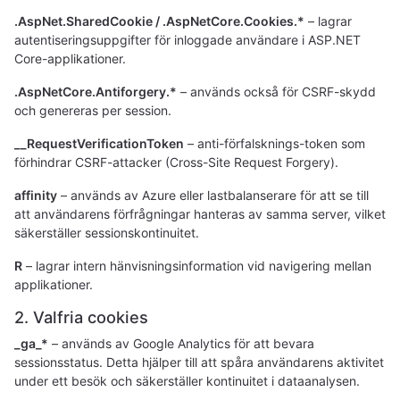
.AspNet.SharedCookie / .AspNetCore.Cookies.*
– lagrar
autentiseringsuppgifter för inloggade användare i ASP.NET
Core-applikationer.
.AspNetCore.Antiforgery.*
– används också för CSRF-skydd
och genereras per session.
__RequestVerificationToken
– anti-förfalsknings-token som
förhindrar CSRF-attacker (Cross-Site Request Forgery).
affinity
– används av Azure eller lastbalanserare för att se till
att användarens förfrågningar hanteras av samma server, vilket
säkerställer sessionskontinuitet.
R
– lagrar intern hänvisningsinformation vid navigering mellan
applikationer.
2. Valfria cookies
_ga_*
– används av Google Analytics för att bevara
sessionsstatus. Detta hjälper till att spåra användarens aktivitet
under ett besök och säkerställer kontinuitet i dataanalysen.