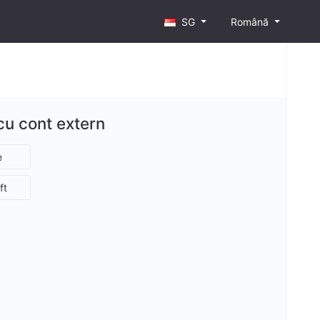
SG
Română
 cu cont extern
e
ft