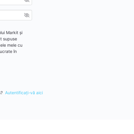
ui Markit și
t supuse
tele mele cu
ucrate în
rs?
Autentificaţi-vă aici