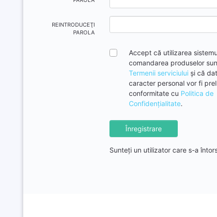
PAROLĂ
REINTRODUCEŢI
PAROLA
Accept că utilizarea sistemul
comandarea produselor sun
Termenii serviciului
și că da
caracter personal vor fi prel
conformitate cu
Politica de
Confidențialitate
.
Înregistrare
Sunteţi un utilizator care s-a înto